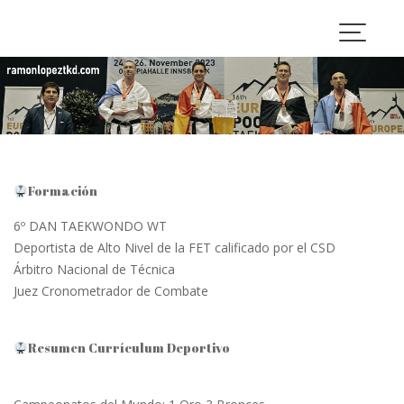
Skip
to
content
Formación
6º DAN TAEKWONDO WT
Deportista de Alto Nivel de la FET calificado por el CSD
Árbitro Nacional de Técnica
Juez Cronometrador de Combate
Resumen Currículum Deportivo